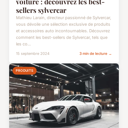
voiture : découvrez les best-
sellers sylvercar
Mathieu Larain, directeur passionné de Sylvercar,
vous dévoile une sélection exclusive de produits
et accessoires auto incontournables. Découvrez
comment les best-sellers de Sylvercar, tels que
les co...
15 septembre 2024
3 min de lecture →
PRODUITS