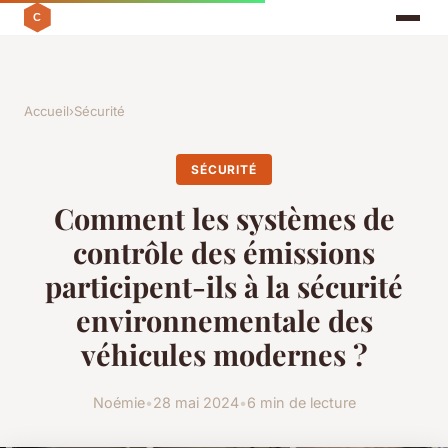
Accueil
›
Sécurité
SÉCURITÉ
Comment les systèmes de
contrôle des émissions
participent-ils à la sécurité
environnementale des
véhicules modernes ?
Noémie
•
28 mai 2024
•
6 min de lecture